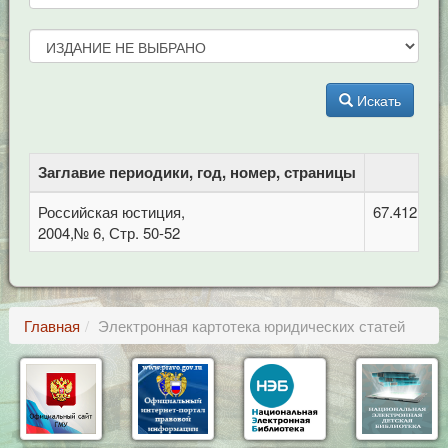
Искать
Заглавие периодики, год, номер, страницы
Российская юстиция,
67.412.1 
2004,№ 6, Стр. 50-52
Главная
Электронная картотека юридических статей