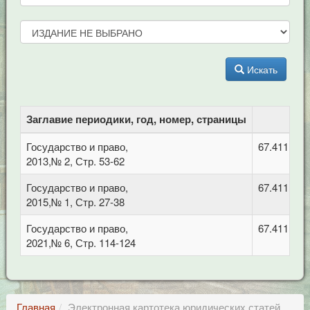
Искать
Заглавие периодики, год, номер, страницы
Государство и право,
67.411 Уг
2013,№ 2, Стр. 53-62
Государство и право,
67.411 Уг
2015,№ 1, Стр. 27-38
Государство и право,
67.411 Уг
2021,№ 6, Стр. 114-124
Главная
Электронная картотека юридических статей