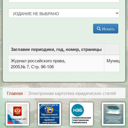
Искать
Заглавие периодики, год, номер, страницы
Б
Журнал российского права,
Муниципал
2005,№ 7, Стр. 96-106
Главная
Электронная картотека юридических статей