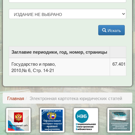
Искать
Заглавие периодики, год, номер, страницы
Государство и право,
67.401 Ад
2010,№ 6, Стр. 14-21
Главная
Электронная картотека юридических статей