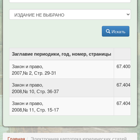
Искать
Заглавие периодики, год, номер, страницы
Закон и право,
67.400.7 П
2007,№ 2, Стр. 29-31
Закон и право,
67.404.3 
2008,№ 10, Стр. 36-37
Закон и право,
67.404.3 
2008,№ 11, Стр. 15-17
Главная
Электронная картотека юридических статей