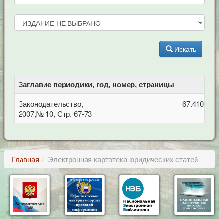
Искать
Заглавие периодики, год, номер, страницы
Законодательство,
67.410 Гр
2007,№ 10, Стр. 67-73
Главная
Электронная картотека юридических статей