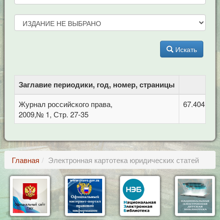
Искать
Заглавие периодики, год, номер, страницы
Журнал российского права,
67.404 Гра
2009,№ 1, Стр. 27-35
Главная
Электронная картотека юридических статей