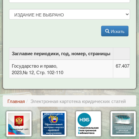
Искать
Заглавие периодики, год, номер, страницы
Государство и право,
67.407 Зем
2023,№ 12, Стр. 102-110
Главная
Электронная картотека юридических статей