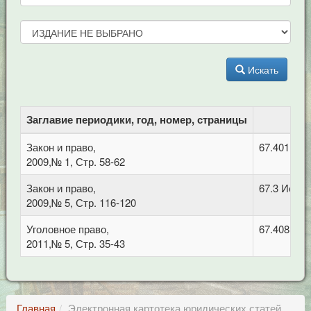
Искать
Заглавие периодики, год, номер, страницы
Закон и право,
67.401 Ад
2009,№ 1, Стр. 58-62
Закон и право,
67.3 Истор
2009,№ 5, Стр. 116-120
Уголовное право,
67.408 Уго
2011,№ 5, Стр. 35-43
Главная
Электронная картотека юридических статей