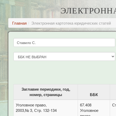
ЭЛЕКТРОНН
Главная
Электронная картотека юридических статей
Заглавие периодики, год,
номер, страницы
ББК
Уголовное право,
67.408
С
2003,№ 3, Стр. 132-134
Уголовное
право