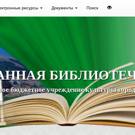
ектронные ресурсы
Документы
Поиск
АННАЯ БИБЛИОТЕ
ое бюджетное учреждение культуры город