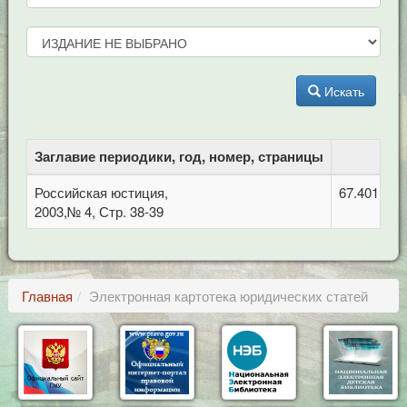
Искать
Заглавие периодики, год, номер, страницы
Российская юстиция,
67.401.213
2003,№ 4, Стр. 38-39
Главная
Электронная картотека юридических статей