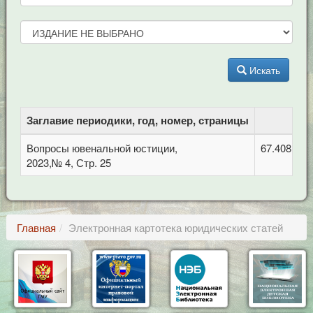
Искать
Заглавие периодики, год, номер, страницы
Вопросы ювенальной юстиции,
67.408 Уго
2023,№ 4, Стр. 25
Главная
Электронная картотека юридических статей