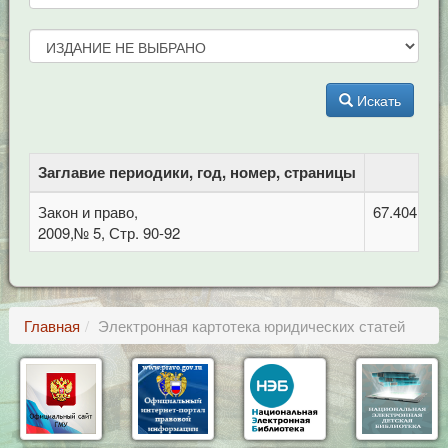
Искать
Заглавие периодики, год, номер, страницы
Закон и право,
67.404 Гра
2009,№ 5, Стр. 90-92
Главная
Электронная картотека юридических статей