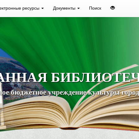
ектронные ресурсы
Документы
Поиск
АННАЯ БИБЛИОТЕ
ое бюджетное учреждение культуры город