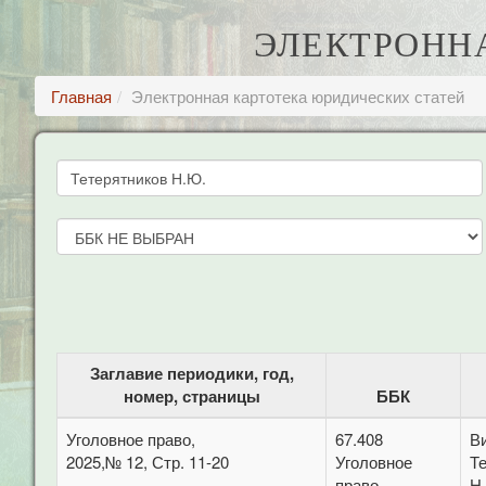
ЭЛЕКТРОНН
Главная
Электронная картотека юридических статей
Заглавие периодики, год,
номер, страницы
ББК
Уголовное право,
67.408
В
2025,№ 12, Стр. 11-20
Уголовное
Т
право
Н