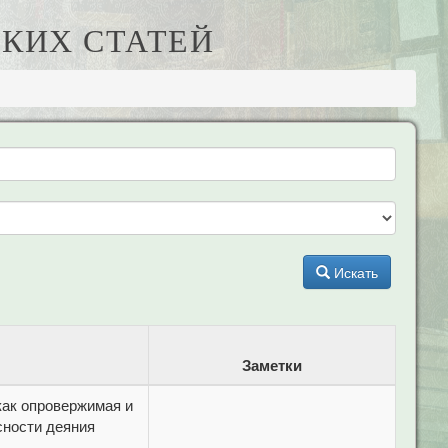
КИХ СТАТЕЙ
Искать
Заметки
как опровержимая и
сности деяния