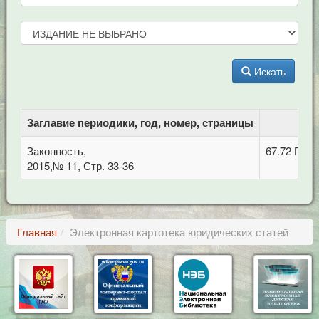
Искать
Заглавие периодики, год, номер, страницы
ББ
Законность,
67.72 Про
2015,№ 11, Стр. 33-36
Главная
Электронная картотека юридических статей