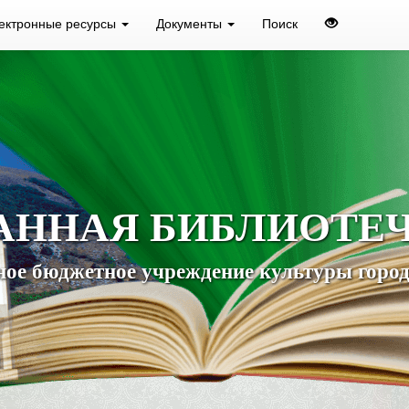
ектронные ресурсы
Документы
Поиск
АННАЯ БИБЛИОТЕ
ое бюджетное учреждение культуры город