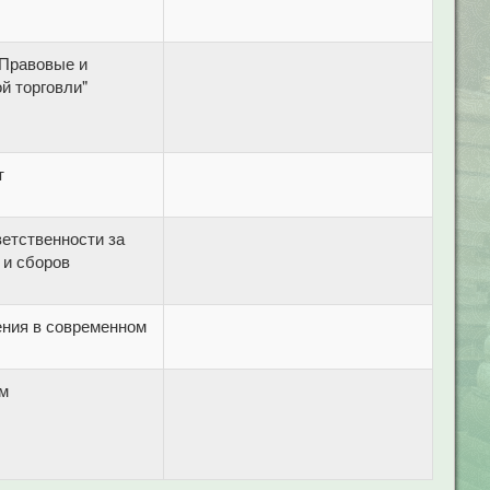
"Правовые и
й торговли"
т
етственности за
 и сборов
ения в современном
ем