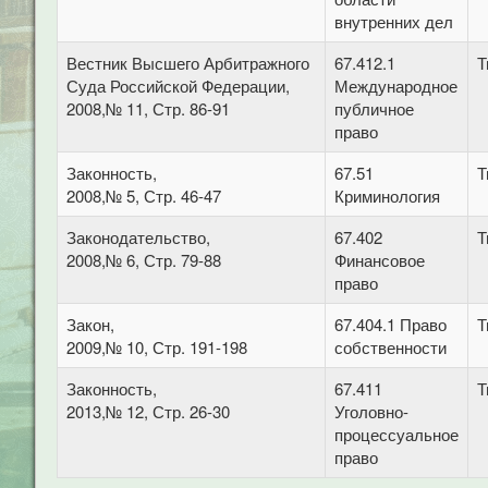
внутренних дел
Вестник Высшего Арбитражного
67.412.1
Т
Суда Российской Федерации,
Международное
2008,№ 11, Стр. 86-91
публичное
право
Законность,
67.51
Т
2008,№ 5, Стр. 46-47
Криминология
Законодательство,
67.402
Т
2008,№ 6, Стр. 79-88
Финансовое
право
Закон,
67.404.1 Право
Т
2009,№ 10, Стр. 191-198
собственности
Законность,
67.411
Т
2013,№ 12, Стр. 26-30
Уголовно-
процессуальное
право