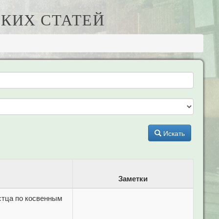
КИХ СТАТЕЙ
Искать
Заметки
стца по косвенным