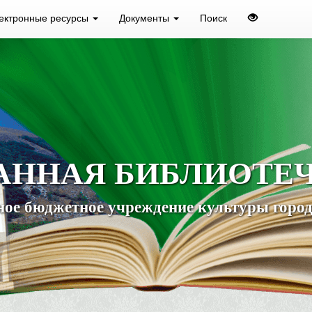
ектронные ресурсы
Документы
Поиск
АННАЯ БИБЛИОТЕ
ое бюджетное учреждение культуры город