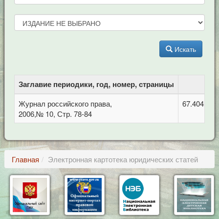
Искать
Заглавие периодики, год, номер, страницы
Журнал российского права,
67.404 Гра
2006,№ 10, Стр. 78-84
Главная
Электронная картотека юридических статей