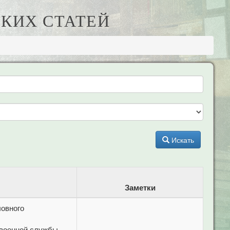
КИХ СТАТЕЙ
Искать
Заметки
ловного
 военной службы