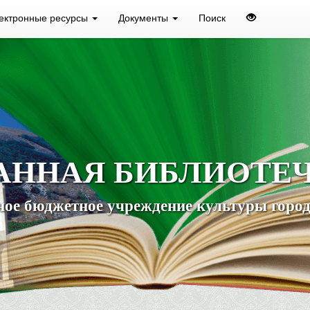
ектронные ресурсы
Документы
Поиск
АННАЯ БИБЛИОТЕ
ое бюджетное учреждение культуры город