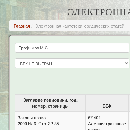
ЭЛЕКТРОНН
Главная
Электронная картотека юридических статей
Заглавие периодики, год,
номер, страницы
ББК
Закон и право,
67.401
2009,№ 6, Стр. 32-35
Административное
право