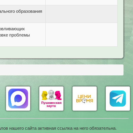
ального образования
ловливающих
новке проблемы
лов нашего сайта активная ссылка на него обязательна.