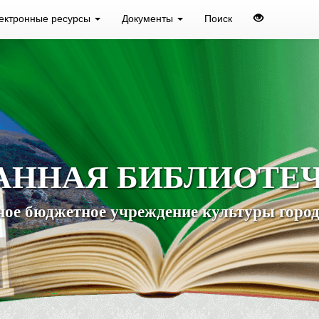
ектронные ресурсы
Документы
Поиск
АННАЯ БИБЛИОТЕ
ое бюджетное учреждение культуры город