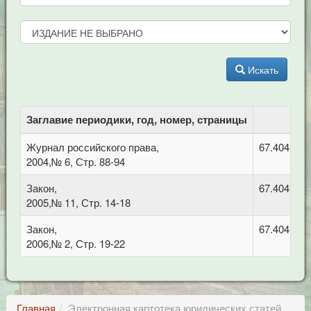
Искать
Заглавие периодики, год, номер, страницы
Журнал российского права,
67.404 Гра
2004,№ 6, Стр. 88-94
Закон,
67.404.1 П
2005,№ 11, Стр. 14-18
Закон,
67.404.1 П
2006,№ 2, Стр. 19-22
Главная
Электронная картотека юридических статей