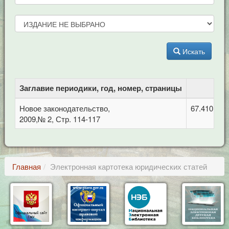
Искать
Заглавие периодики, год, номер, страницы
Новое законодательство,
67.410 Гр
2009,№ 2, Стр. 114-117
Главная
Электронная картотека юридических статей