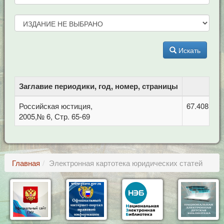
Искать
Заглавие периодики, год, номер, страницы
Российская юстиция,
67.408 Уго
2005,№ 6, Стр. 65-69
Главная
Электронная картотека юридических статей