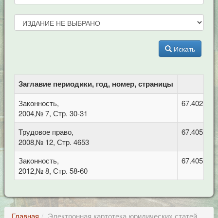
Искать
Заглавие периодики, год, номер, страницы
Законность,
67.402 Фи
2004,№ 7, Стр. 30-31
Трудовое право,
67.405 Тру
2008,№ 12, Стр. 4653
Законность,
67.405 Тру
2012,№ 8, Стр. 58-60
Главная
Электронная картотека юридических статей