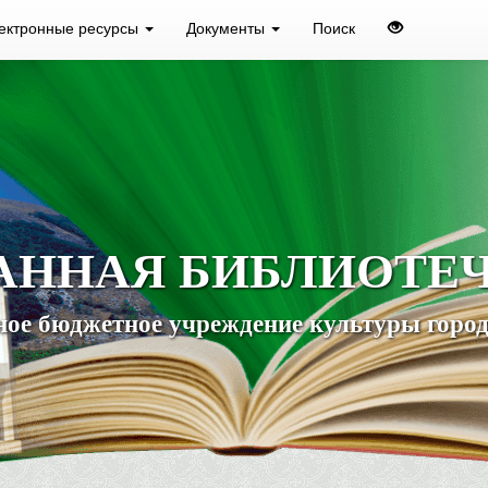
ектронные ресурсы
Документы
Поиск
АННАЯ БИБЛИОТЕ
ое бюджетное учреждение культуры город