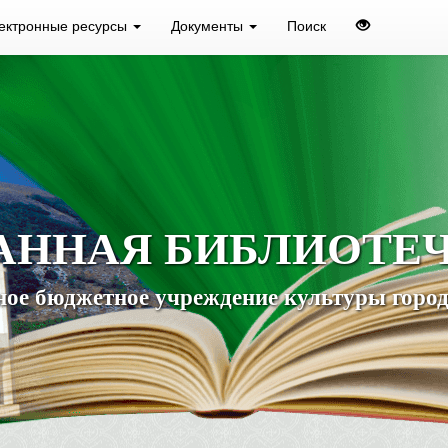
ектронные ресурсы
Документы
Поиск
АННАЯ БИБЛИОТЕ
ое бюджетное учреждение культуры город