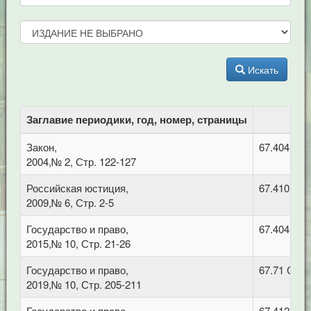
Искать
Заглавие периодики, год, номер, страницы
Закон,
67.404.1 П
2004,№ 2, Стр. 122-127
Российская юстиция,
67.410 Гр
2009,№ 6, Стр. 2-5
Государство и право,
67.404 Гра
2015,№ 10, Стр. 21-26
Государство и право,
67.71 Суд
2019,№ 10, Стр. 205-211
Государство и право,
67.412.2 