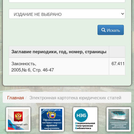
Искать
Заглавие периодики, год, номер, страницы
Законность,
67.411 Уг
2005,№ 6, Стр. 46-47
Главная
Электронная картотека юридических статей