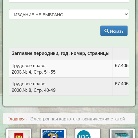
Искать
Заглавие периодики, год, номер, страницы
Трудовое право,
67.405 Тру
2003,№ 4, Стр. 51-55
Трудовое право,
67.405 Тру
2008,№ 8, Стр. 40-49
Главная
Электронная картотека юридических статей