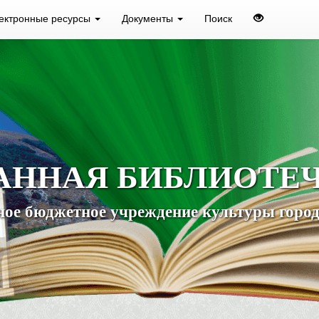
ектронные ресурсы
Документы
Поиск
АННАЯ БИБЛИОТЕ
ое бюджетное учреждение культуры город