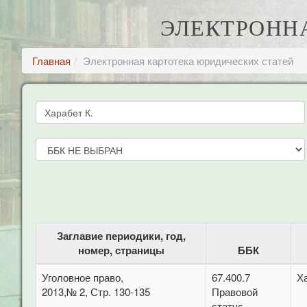
ЭЛЕКТРОНН
Главная
Электронная картотека юридических статей
Заглавие периодики, год,
номер, страницы
ББК
Уголовное право,
67.400.7
Ха
2013,№ 2, Стр. 130-135
Правовой
статус