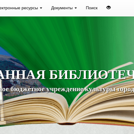
ектронные ресурсы
Документы
Поиск
АННАЯ БИБЛИОТЕ
ое бюджетное учреждение культуры город