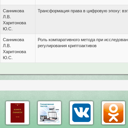
Санникова
Трансформация права в цифровую эпоху: вз
Л.В.
Харитонова
Ю.С.
Санникова
Роль компаративного метода при исследован
Л.В.
регулирования криптоактивов
Харитонова
Ю.С.