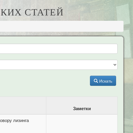
КИХ СТАТЕЙ
Искать
Заметки
овору лизинга