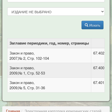
Искать
Заглавие периодики, год, номер, страницы
Закон и право,
67.402 Фи
2007,№ 2, Стр. 102-104
Закон и право,
67.400.7 П
2009,№ 1, Стр. 52-53
Закон и право,
67.401 Ад
2009,№ 5, Стр. 31-36
Главная
Электронная картотека юридических статей