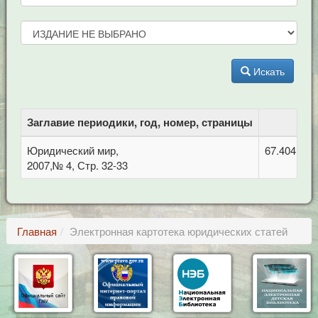
Искать
Заглавие периодики, год, номер, страницы
Юридический мир,
67.404 Гра
2007,№ 4, Стр. 32-33
Главная
Электронная картотека юридических статей