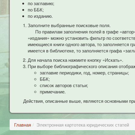
по заглавию;
по ББК;
по изданию.
Заполните выбранные поисковые поля.
По правилам заполнения полей в графе «автор
«издания» можно установить фильтр по соответст
имеющиеся книги одного автора, то заполняется гр
имеется в библиотеке, то заполняется графа «загл
Для начала поиска нажмите кнопку «Искать».
При выборе библиографического описания отобра
заглавие периодики, год, номер, страницы;
ББК;
список авторов статьи;
примечание.
Действия, описанные выше, являются основными при
Главная
Электронная картотека юридических статей