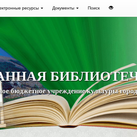
ектронные ресурсы
Документы
Поиск
АННАЯ БИБЛИОТЕ
ое бюджетное учреждение культуры город