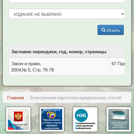
Искать
Заглавие периодики, год, номер, страницы
Закон и право,
67 Право.
2004,№ 5, Стр. 76-78
Главная
Электронная картотека юридических статей