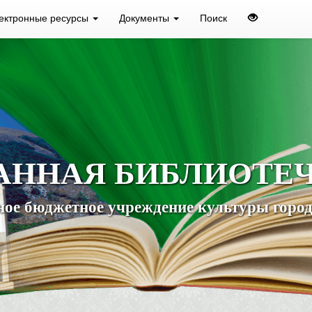
ектронные ресурсы
Документы
Поиск
АННАЯ БИБЛИОТЕ
ое бюджетное учреждение культуры город