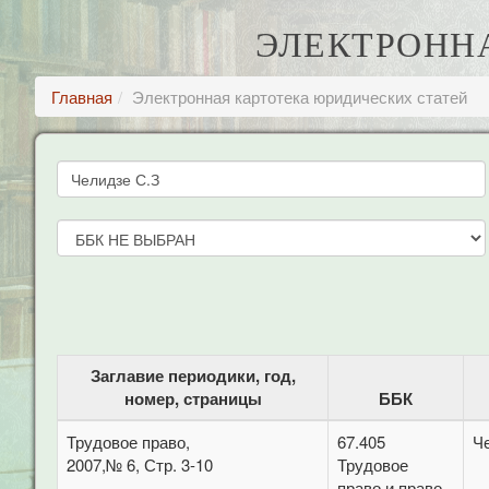
ЭЛЕКТРОНН
Главная
Электронная картотека юридических статей
Заглавие периодики, год,
номер, страницы
ББК
Трудовое право,
67.405
Ч
2007,№ 6, Стр. 3-10
Трудовое
право и право