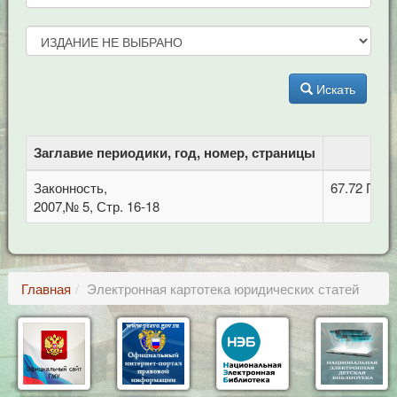
Искать
Заглавие периодики, год, номер, страницы
ББ
Законность,
67.72 Про
2007,№ 5, Стр. 16-18
Главная
Электронная картотека юридических статей