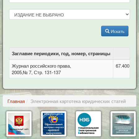
Искать
Заглавие периодики, год, номер, страницы
Журнал российского права,
67.400.7 П
2005,№ 7, Стр. 131-137
Главная
Электронная картотека юридических статей