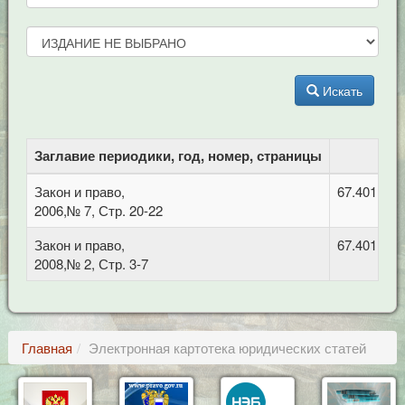
Искать
Заглавие периодики, год, номер, страницы
Закон и право,
67.401.213
2006,№ 7, Стр. 20-22
Закон и право,
67.401.213
2008,№ 2, Стр. 3-7
Главная
Электронная картотека юридических статей