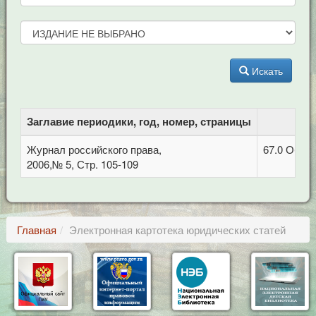
Искать
Заглавие периодики, год, номер, страницы
Журнал российского права,
67.0 Обща
2006,№ 5, Стр. 105-109
Главная
Электронная картотека юридических статей