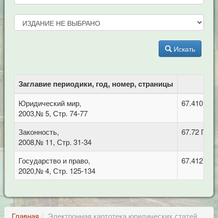
Искать
Заглавие периодики, год, номер, страницы
Юридический мир,
67.410 Гр
2003,№ 5, Стр. 74-77
Законность,
67.72 Про
2008,№ 11, Стр. 31-34
Государство и право,
67.412 Ме
2020,№ 4, Стр. 125-134
Главная
Электронная картотека юридических статей