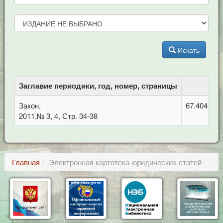
Искать
Заглавие периодики, год, номер, страницы
Закон,
67.404 Гра
2011,№ 3, 4, Стр. 34-38
Главная
Электронная картотека юридических статей