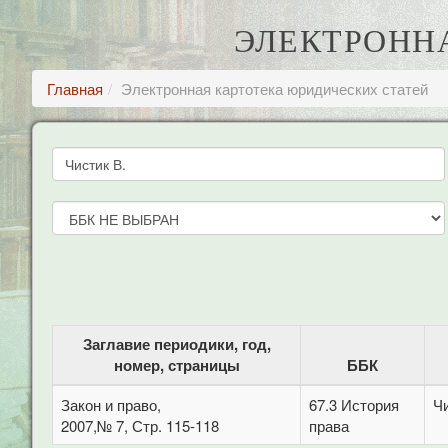
ЭЛЕКТРОНН
Главная
Электронная картотека юридических статей
Заглавие периодики, год,
номер, страницы
ББК
Закон и право,
67.3 История
Чи
2007,№ 7, Стр. 115-118
права