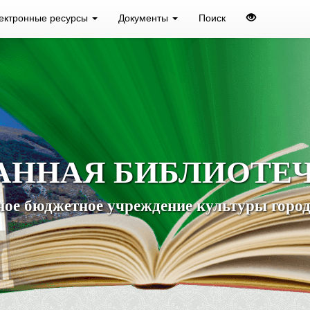
ектронные ресурсы
Документы
Поиск
АННАЯ БИБЛИОТЕ
ое бюджетное учреждение культуры город