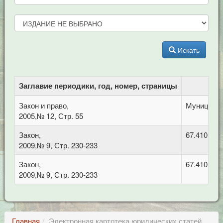
Искать
Заглавие периодики, год, номер, страницы
Закон и право,
Муниципал
2005,№ 12, Стр. 55
Закон,
67.410 Гр
2009,№ 9, Стр. 230-233
Закон,
67.410 Гр
2009,№ 9, Стр. 230-233
Главная
Электронная картотека юридических статей