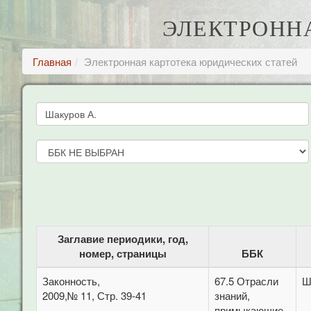
ЭЛЕКТРОНН
Главная
Электронная картотека юридических статей
Заглавие периодики, год,
номер, страницы
ББК
Законность,
67.5 Отрасли
Ш
2009,№ 11, Стр. 39-41
знаний,
примыкающие