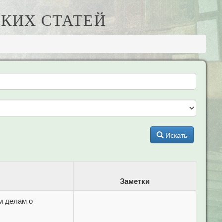
КИХ СТАТЕЙ
Искать
Заметки
м делам о