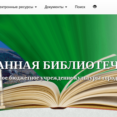
ектронные ресурсы
Документы
Поиск
АННАЯ БИБЛИОТЕ
ое бюджетное учреждение культуры город