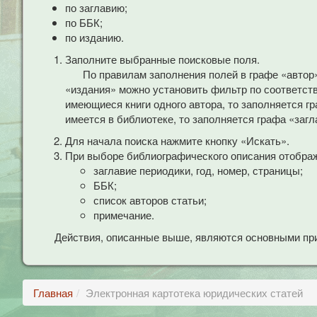
по заглавию;
по ББК;
по изданию.
Заполните выбранные поисковые поля.
По правилам заполнения полей в графе «автор
«издания» можно установить фильтр по соответст
имеющиеся книги одного автора, то заполняется гр
имеется в библиотеке, то заполняется графа «загл
Для начала поиска нажмите кнопку «Искать».
При выборе библиографического описания отобра
заглавие периодики, год, номер, страницы;
ББК;
список авторов статьи;
примечание.
Действия, описанные выше, являются основными при
Главная
Электронная картотека юридических статей