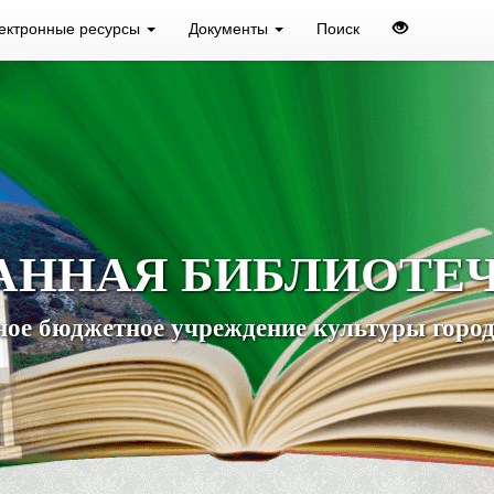
ектронные ресурсы
Документы
Поиск
АННАЯ БИБЛИОТЕ
ое бюджетное учреждение культуры город