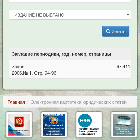
Искать
Заглавие периодики, год, номер, страницы
Закон,
67.411 Уг
2006,№ 1, Стр. 94-96
Главная
Электронная картотека юридических статей