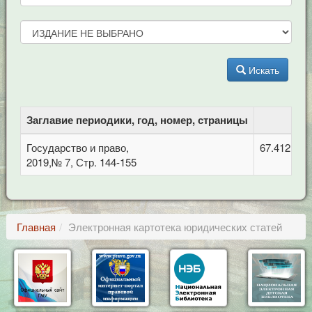
Искать
Заглавие периодики, год, номер, страницы
Государство и право,
67.412 Ме
2019,№ 7, Стр. 144-155
Главная
Электронная картотека юридических статей