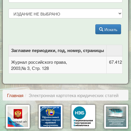
Искать
Заглавие периодики, год, номер, страницы
Журнал российского права,
67.412.2 
2003,№ 3, Стр. 128
Главная
Электронная картотека юридических статей