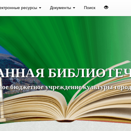
ектронные ресурсы
Документы
Поиск
АННАЯ БИБЛИОТЕ
ое бюджетное учреждение культуры город